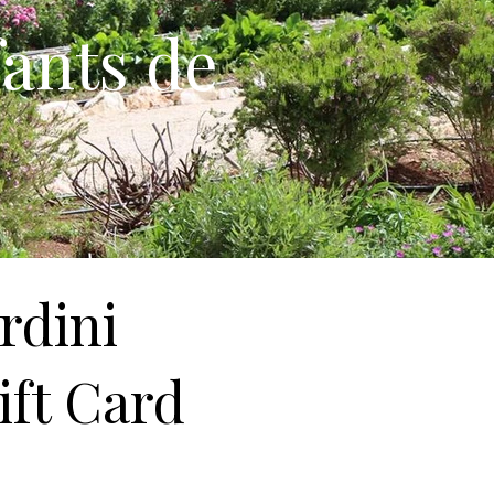
fants de
rdini
ift Card