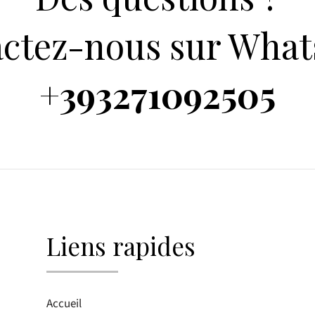
ctez-nous sur What
+393271092505
Liens rapides
Accueil