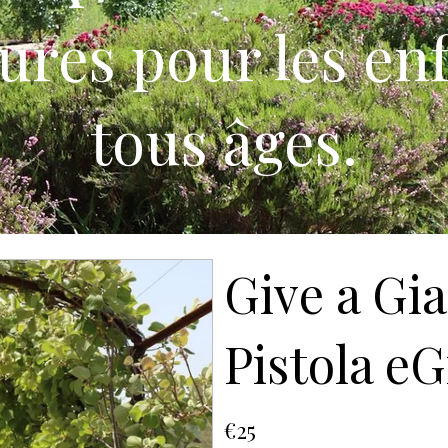
ures pour les en
tous âges.
Give a Gia
Pistola eG
€25