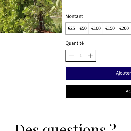
Montant
€25
€50
€100
€150
€200
Quantité
Ajouter
Ac
​​Des questions ?