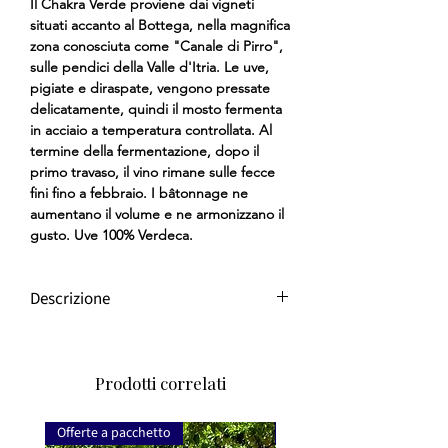
Il Chakra Verde proviene dai vigneti
situati accanto al Bottega, nella magnifica
zona conosciuta come "Canale di Pirro",
sulle pendici della Valle d'Itria. Le uve,
pigiate e diraspate, vengono pressate
delicatamente, quindi il mosto fermenta
in acciaio a temperatura controllata. Al
termine della fermentazione, dopo il
primo travaso, il vino rimane sulle fecce
fini fino a febbraio. I bâtonnage ne
aumentano il volume e ne armonizzano il
gusto. Uve 100% Verdeca.
Descrizione
L'Italia meridionale produce alcuni dei
migliori vini del Vecchio Mondo al
mondo, e la Valle d'Itria è una regione
Prodotti correlati
davvero speciale, al centro di questa
eccellenza. I viticoltori di questa zona
Offerte a pacchetto
Offerte a pacchetto
sono appassionati del loro mestiere