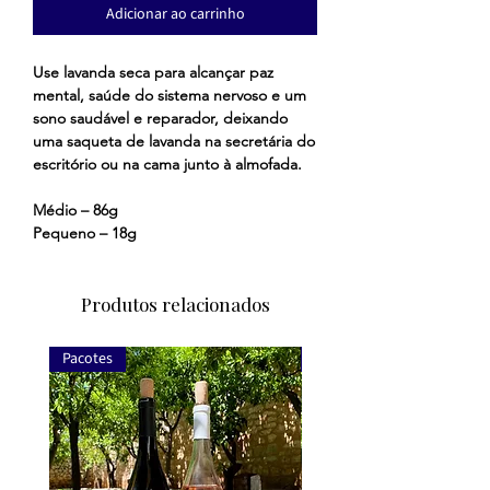
Adicionar ao carrinho
Use lavanda seca para alcançar paz
mental, saúde do sistema nervoso e um
sono saudável e reparador, deixando
uma saqueta de lavanda na secretária do
escritório ou na cama junto à almofada.
Médio – 86g
Pequeno – 18g
Produtos relacionados
Pacotes
Pacotes