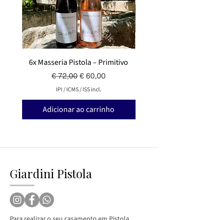
6x Masseria Pistola – Primitivo
6x Masseria Pistola – V
Preço normal
Preço promocional
€ 72,00
€ 60,00
IPI / ICMS / ISS incl.
Adicionar ao carrinho
Adicionar ao carri
Giardini Pistola
Para realizar o seu casamento em Pistola