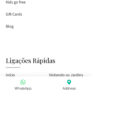
Kids go free
Gift Cards
Blog
Ligações Rápidas
Início
Visitando os Jardins
Tasting Bar
Eventos Públicos
WhatsApp
Address
Crianças e Família
Eventos Privados
Passe de Temporada
Visite-nos