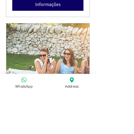
Informações
WhatsApp
Address
Piquenique ao Pôr do Sol
dom., 19 de jul.