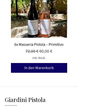
6x Masseria Pistola – Primitivo
6x Masseria Pistola – V
Standardpreis
Sale-Preis
72,00 €
60,00 €
inkl. MwSt.
In den Warenkorb
Giardini Pistola