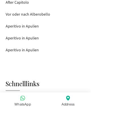
After Capitolo
Vor oder nach Alberobello
Aperitivo in Apulien
Aperitivo in Apulien
Aperitivo in Apulien
Schnelllinks
Startseite
Besuch der Gärten
WhatsApp
Address
Tasting Bar
Öffentliche Veranstaltungen
Kinder & Familie
Privatveranstaltungen