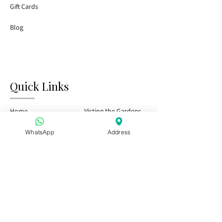
Gift Cards
Blog
Quick Links
Home
Visting the Gardens
Tasting Bar
Public Events
WhatsApp
Address
Kids & Family
Private Events
Season Pass
Visit Us
Special offer for Hen Party Groups