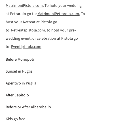
MatrimoniPistola.com
, To hold your wedding
at Petrarolo go to:
MatrimoniPetrarolo.com
, To
host your Retreat at Pistola go
to:
Retreatspistola.com
, to hold your pre-
wedding event, or celebration at Pistola go
to:
Eventipistola.com
Before Monopoli
Sunset in Puglia
Aperitivo in Puglia
After Capitolo
Before or After Alberobello
Kids go free