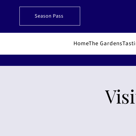
Season Pass
Home
The Gardens
Tast
Vis