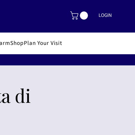
LOGIN
FarmShop
Plan Your Visit
a di