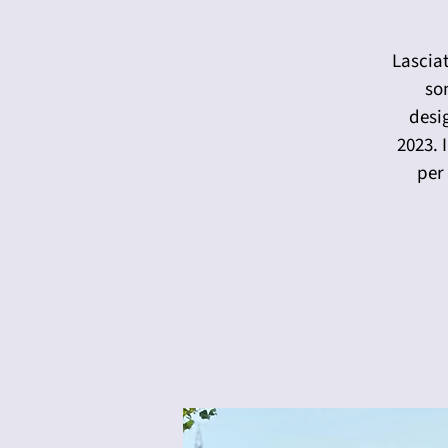
Lasciat
son
desi
2023. 
per 