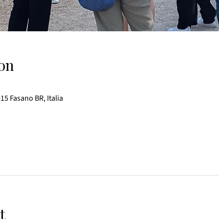
on
015 Fasano BR, Italia
t