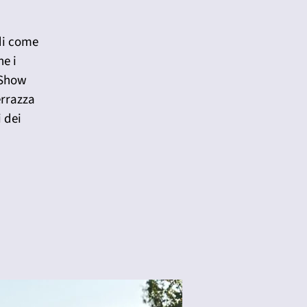
 di come
ne i
 Show
errazza
i dei