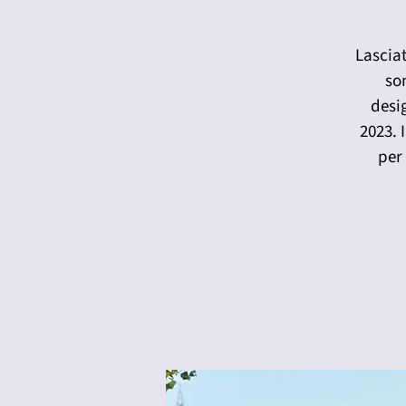
Lasciat
son
desi
2023. 
per 