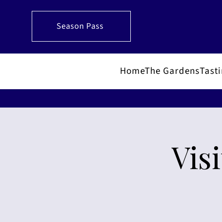
Season Pass
Home
The Gardens
Tast
Vis