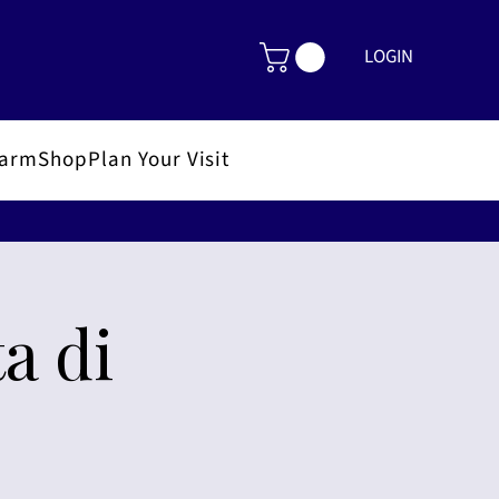
LOGIN
FarmShop
Plan Your Visit
a di