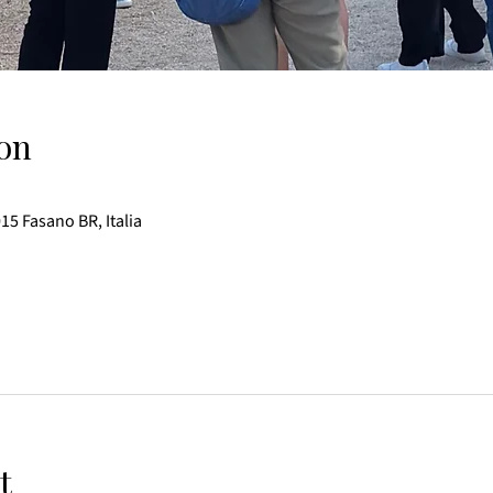
on
015 Fasano BR, Italia
t