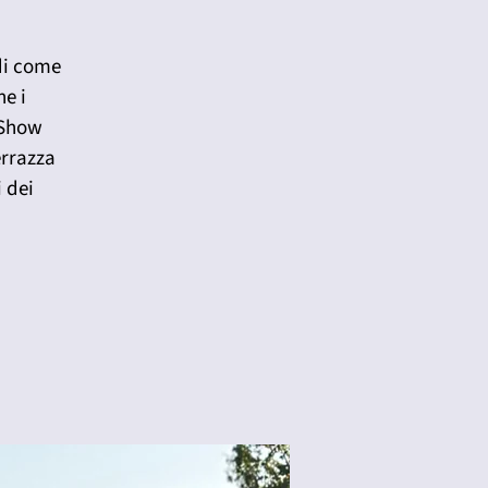
 di come
ne i
 Show
errazza
i dei