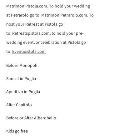
MatrimoniPistola.com
, To hold your wedding
at Petrarolo go to:
MatrimoniPetrarolo.com
, To
host your Retreat at Pistola go
to:
Retreatspistola.com
, to hold your pre-
wedding event, or celebration at Pistola go
to:
Eventipistola.com
Before Monopoli
Sunset in Puglia
Aperitivo in Puglia
After Capitolo
Before or After Alberobello
Kids go free