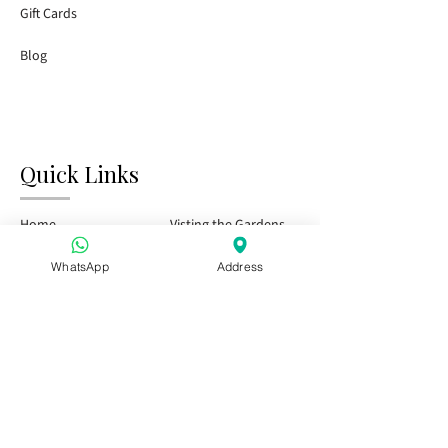
Gift Cards
Blog
Quick Links
Home
Visting the Gardens
Tasting Bar
Public Events
WhatsApp
Address
Kids & Family
Private Events
Season Pass
Visit Us
Special offer for Hen Party Groups