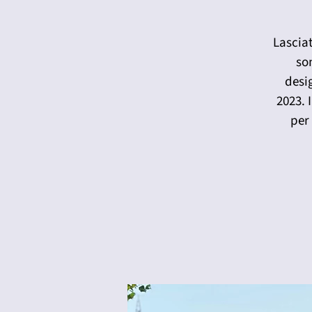
Lasciat
son
desi
2023. 
per 