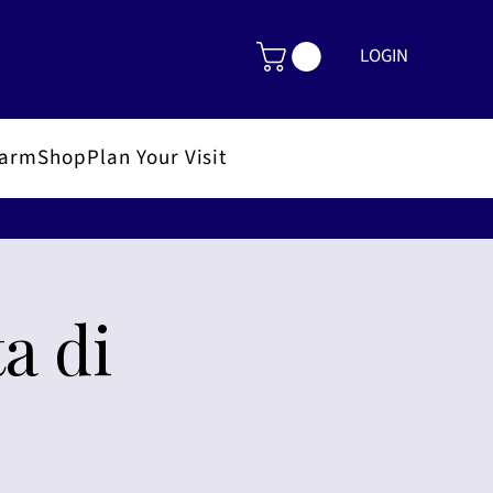
LOGIN
FarmShop
Plan Your Visit
a di