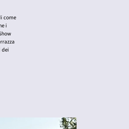
 di come
ne i
 Show
errazza
i dei