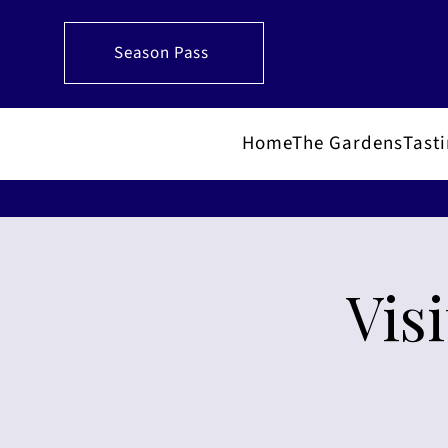
Season Pass
Home
The Gardens
Tast
Vis