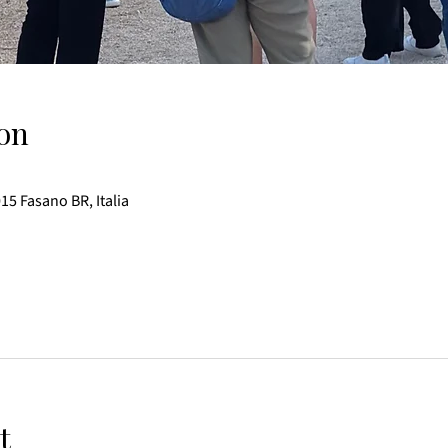
on
015 Fasano BR, Italia
t