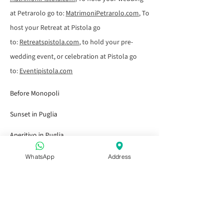
at Petrarolo go to:
MatrimoniPetrarolo.com
, To
host your Retreat at Pistola go
to:
Retreatspistola.com
, to hold your pre-
wedding event, or celebration at Pistola go
to:
Eventipistola.com
Before Monopoli
Sunset in Puglia
Aperitivo in Puglia
After Capitolo
WhatsApp
Address
Before or After Alberobello
Kids go free
Gift Cards