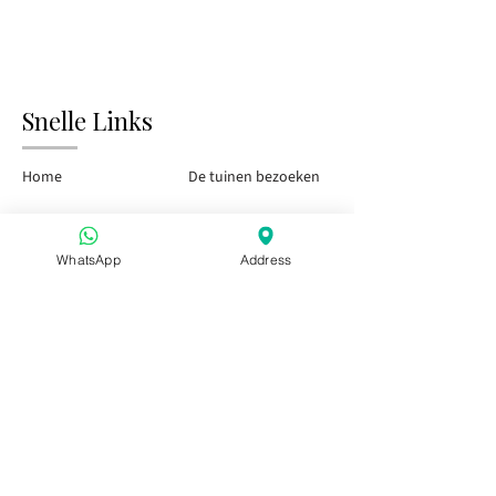
Snelle Links
Home
De tuinen bezoeken
Tasting Bar
Openbare evenementen
WhatsApp
Address
Kinderen & Gezin
Privé-evenementen
Seizoenspas
Bezoek ons
Aperitivo in Puglia
Aperitivo in Puglia