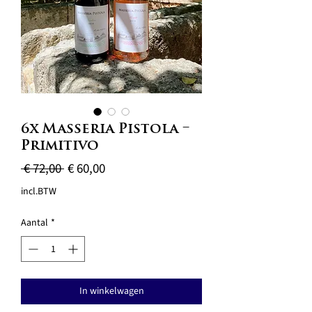
6x Masseria Pistola –
Primitivo
Normale
Verkoopprijs
 € 72,00 
€ 60,00
prijs
incl.BTW
Aantal
*
In winkelwagen