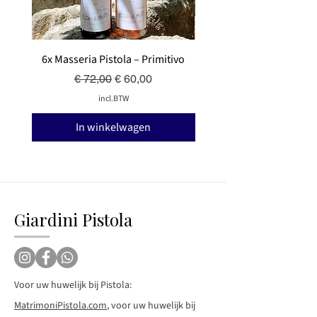
6x Masseria Pistola – Primitivo
6x Masseria Pistola – V
Normale prijs
Verkoopprijs
€ 72,00
€ 60,00
incl.BTW
In winkelwagen
Giardini Pistola
Voor uw huwelijk bij Pistola:
MatrimoniPistola.com
, voor uw huwelijk bij