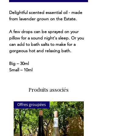
Delightful scented essential oil - made
from lavender grown on the Estate.
A few drops can be sprayed on your
pillow for a sound night's sleep. Or you
can add to bath salts to make for a
gorgeous hot and relaxing bath.
Big – 30ml
Small – 10ml
Produits associés
Offres groupées
Offres groupées