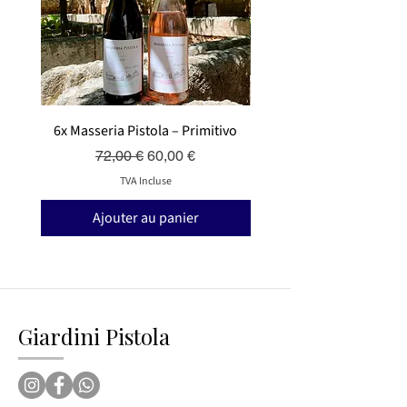
6x Masseria Pistola – Primitivo
6x Masseria Pistola – V
Prix original
Prix promotionnel
72,00 €
60,00 €
TVA Incluse
Ajouter au panier
Giardini Pistola