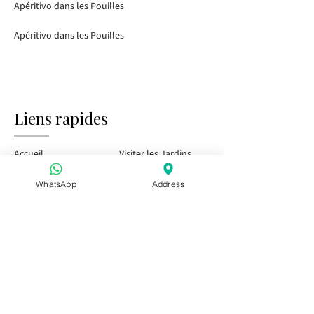
Apéritivo dans les Pouilles
Apéritivo dans les Pouilles
Liens rapides
Accueil
Visiter les Jardins
Tasting Bar
Événements publics
WhatsApp
Address
Enfants et Famille
Événements privés
Pass Saison
Visitez-nous
Apéritivo dans les Pouilles